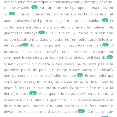
maison d'un des principaux pharisiens pour y manger, et ceux-
ci l'observaient.
Or, un homme hydropique était devant
2
lui.
Et Jésus, prenant la parole, dit aux docteurs de la loi et
3
aux pharisiens: Est-il permis de guérir le jour de sabbat?
Et
4
ils demeurèrent dans le silence. Alors, prenant le malade, il le
guérit et le renvoya.
Puis il leur dit: Qui de vous, si son âne
5
ou son bœuf tombe dans un puits, ne l'en retire aussitôt le jour
de sabbat
Et ils ne purent lui répondre sur cela.
Il
6
7
proposa aussi aux conviés une parabole, remarquant
comment ils choisissaient les premières places; et il leur dit:
8
Quand quelqu'un t'invitera à des noces, ne te mets pas à la
première place, de peur qu'il ne se trouve parmi les conviés
une personne plus considérable que toi;
Et que celui qui
9
vous aura invités, toi et lui, ne vienne et ne te dise: Cède la
place à celui-ci; et qu'alors tu n'aies la honte d'être mis à la
dernière place.
Mais, quand tu seras invité, va te mettre à
10
la dernière place, afin que quand celui qui t'a invité viendra, il te
dise: Mon ami, monte plus haut. Alors cela te fera honneur
devant ceux qui seront à table avec toi.
Car quiconque
11