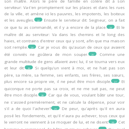
son maître. Alors le père de famille en colère dit à son
serviteur: Va-t'en promptement sur les places et dans les rues
de la ville, et amène ici les pauvres, les impotents, les boiteux
et les aveugles.
Ensuite le serviteur dit: Seigneur, on a fait
22
ce que tu as commandé, et il y a encore de la place.
Et le
23
maître dit au serviteur: Va dans les chemins et le long des
haies, et contrains d'entrer ceux qui y sont, afin que ma maison
soit remplie.
Car je vous dis qu'aucun de ceux qui avaient
24
été conviés ne goûtera de mon souper.
Comme une
25
grande multitude de gens allaient avec lui, il se tourna vers eux
et leur dit:
Si quelqu'un vient à moi, et ne hait pas son
26
père, sa mère, sa femme, ses enfants, ses frères, ses sœurs,
plus encore sa propre vie, il ne peut être mon disciple.
Et
27
quiconque ne porte pas sa croix, et ne me suit pas, ne peut
être mon disciple.
Car qui de vous, voulant bâtir une tour,
28
ne s'assied premièrement, et ne calcule la dépense, pour voir
s'il a de quoi l'achever?
De peur, qu'après qu'il en aura
29
posé les fondements, et qu'il n'aura pu achever, tous ceux qui
le verront ne viennent à se moquer de lui, et ne disent:
Cet
30