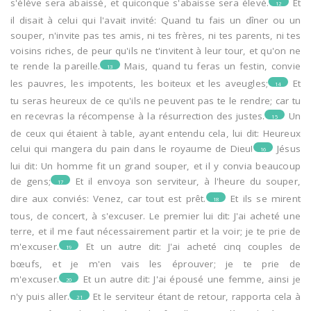
s'élève sera abaissé, et quiconque s'abaisse sera élevé.
Et
12
il disait à celui qui l'avait invité: Quand tu fais un dîner ou un
souper, n'invite pas tes amis, ni tes frères, ni tes parents, ni tes
voisins riches, de peur qu'ils ne t'invitent à leur tour, et qu'on ne
te rende la pareille.
Mais, quand tu feras un festin, convie
13
les pauvres, les impotents, les boiteux et les aveugles;
Et
14
tu seras heureux de ce qu'ils ne peuvent pas te le rendre; car tu
en recevras la récompense à la résurrection des justes.
Un
15
de ceux qui étaient à table, ayant entendu cela, lui dit: Heureux
celui qui mangera du pain dans le royaume de Dieu!
Jésus
16
lui dit: Un homme fit un grand souper, et il y convia beaucoup
de gens;
Et il envoya son serviteur, à l'heure du souper,
17
dire aux conviés: Venez, car tout est prêt.
Et ils se mirent
18
tous, de concert, à s'excuser. Le premier lui dit: J'ai acheté une
terre, et il me faut nécessairement partir et la voir; je te prie de
m'excuser.
Et un autre dit: J'ai acheté cinq couples de
19
bœufs, et je m'en vais les éprouver; je te prie de
m'excuser.
Et un autre dit: J'ai épousé une femme, ainsi je
20
n'y puis aller.
Et le serviteur étant de retour, rapporta cela à
21