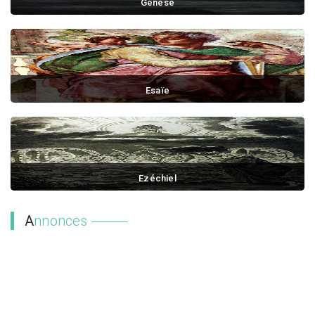
Genèse
Au commencement, Dieu créa les cieux et la terre....
Esaïe
La vision d'Ésaïe, fils d'Amots, qu'il a vue touc...
Ezéchiel
La trentième année, le cinquième jour du quatrièm...
A
nnonces