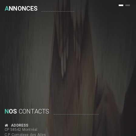
1
2
A
NNONCES
N
OS
CONTACTS
ADDRESS
CP 58542 Montréal
C.P. Complexe des Ailes