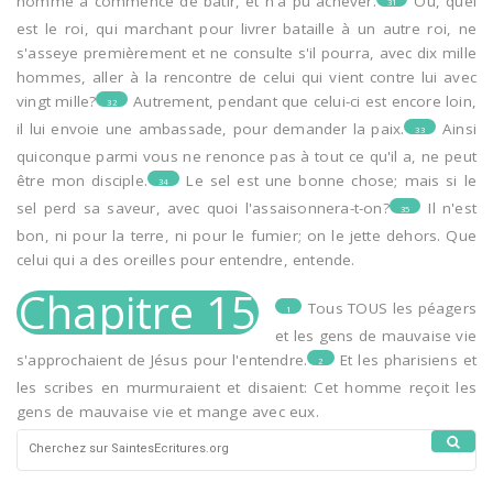
homme a commencé de bâtir, et n'a pu achever.
Ou, quel
31
est le roi, qui marchant pour livrer bataille à un autre roi, ne
s'asseye premièrement et ne consulte s'il pourra, avec dix mille
hommes, aller à la rencontre de celui qui vient contre lui avec
vingt mille?
Autrement, pendant que celui-ci est encore loin,
32
il lui envoie une ambassade, pour demander la paix.
Ainsi
33
quiconque parmi vous ne renonce pas à tout ce qu'il a, ne peut
être mon disciple.
Le sel est une bonne chose; mais si le
34
sel perd sa saveur, avec quoi l'assaisonnera-t-on?
Il n'est
35
bon, ni pour la terre, ni pour le fumier; on le jette dehors. Que
celui qui a des oreilles pour entendre, entende.
Chapitre 15
Tous TOUS les péagers
1
et les gens de mauvaise vie
s'approchaient de Jésus pour l'entendre.
Et les pharisiens et
2
les scribes en murmuraient et disaient: Cet homme reçoit les
gens de mauvaise vie et mange avec eux.