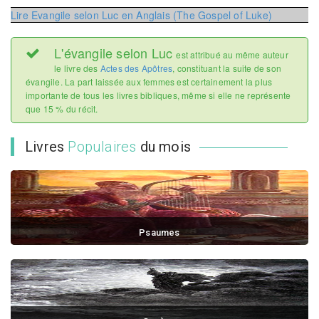
Lire Evangile selon Luc en Anglais (The Gospel of Luke)
L'évangile selon Luc
est attribué au même auteur
le livre des
Actes des Apôtres
, constituant la suite de son
évangile. La part laissée aux femmes est certainement la plus
importante de tous les livres bibliques, même si elle ne représente
que 15 % du récit.
Livres
Populaires
du mois
Psaumes
Heureux l'homme qui ne marche pas selon le consei...