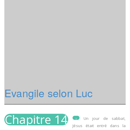
Evangile selon Luc
Chapitre 14
Un jour de sabbat,
1
Jésus était entré dans la