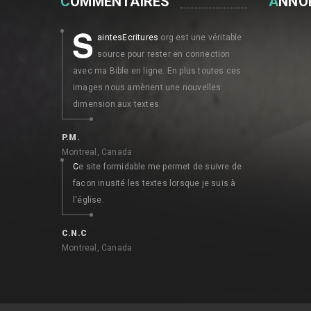
C
OMMENTAIRES
A
NNO
S
aintesEcritures
.org est une véritable
source pour rester en connection
avec ma Bible en ligne. En plus toutes ces
images nous amènent une nouvelles
dimension aux textes.
P.M.
Montreal, Canada
C
e site formidable me permet de suivre de
facon inusité les textes lorsque je suis à
l'église.
C.N.C
Montreal, Canada