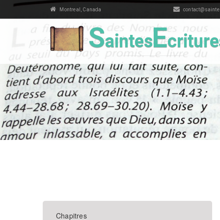
Montreal, Canada
contact@saintes
S
E
aintes
critur
Chapitres