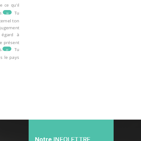
 ce qu'il
e.
Tu
18
ternel ton
 jugement
t égard à
le présent
s.
Tu
20
es le pays
Notre
INFOLETTRE