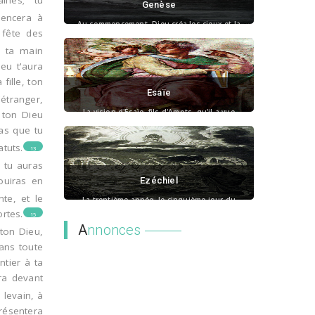
ines; tu
Genèse
encera à
Au commencement, Dieu créa les cieux et la
terre....
 fête des
e ta main
ieu t'aura
 fille, ton
Esaïe
'étranger,
La vision d'Ésaïe, fils d'Amots, qu'il a vue
l ton Dieu
touc...
ras que tu
tuts.
13
 tu auras
jouiras en
Ezéchiel
nte, et le
La trentième année, le cinquième jour du
quatrièm...
rtes.
15
A
nnonces
 ton Dieu,
dans toute
ntier à ta
ra devant
 levain, à
présentera