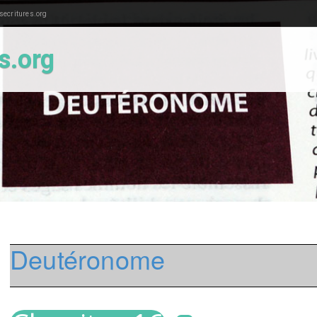
ecritures.org
es.org
Deutéronome