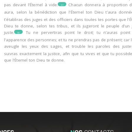
pas devant l'Éternel à vide.
Chacun donnera à proportion de
17
aura, selon la bénédiction que l'Éternel ton Dieu t'aura donné
t'établiras des juges et des officiers dans toutes tes portes que l'É
Dieu te donne, selon tes tribus, et ils jugeront le peuple d'un
juste.
Tu ne pervertiras point le droit; tu n'auras poin
19
l'apparence des personnes; et tu ne prendras pas de présent; car 
aveugle les yeux des sages, et trouble les paroles des juste
suivras exactement la justice, afin que tu vives et que tu possèd
que l'Éternel ton Dieu te donne.