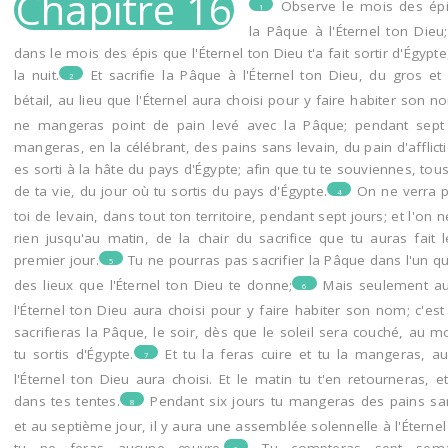
Chapitre 16
Observe le mois des épis
1
5
6
7
8
la Pâque à l'Éternel ton Dieu;
dans le mois des épis que l'Éternel ton Dieu t'a fait sortir d'Égypt
la nuit.
Et sacrifie la Pâque à l'Éternel ton Dieu, du gros e
2
bétail, au lieu que l'Éternel aura choisi pour y faire habiter son n
ne mangeras point de pain levé avec la Pâque; pendant sept 
mangeras, en la célébrant, des pains sans levain, du pain d'afflicti
es sorti à la hâte du pays d'Égypte; afin que tu te souviennes, tous
de ta vie, du jour où tu sortis du pays d'Égypte.
On ne verra p
4
toi de levain, dans tout ton territoire, pendant sept jours; et l'on 
rien jusqu'au matin, de la chair du sacrifice que tu auras fait 
premier jour.
Tu ne pourras pas sacrifier la Pâque dans l'un 
5
des lieux que l'Éternel ton Dieu te donne;
Mais seulement au
6
l'Éternel ton Dieu aura choisi pour y faire habiter son nom; c'est
sacrifieras la Pâque, le soir, dès que le soleil sera couché, au
tu sortis d'Égypte.
Et tu la feras cuire et tu la mangeras, a
7
l'Éternel ton Dieu aura choisi. Et le matin tu t'en retourneras, et
dans tes tentes.
Pendant six jours tu mangeras des pains san
8
et au septième jour, il y aura une assemblée solennelle à l'Éternel