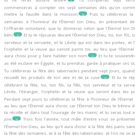
tu ne feras aucune œuvre.
Tu compteras sept sema
9
commenceras à compter ces sept semaines dès qu'on comm
mettre la faucille dans la moisson;
Puis tu célébreras la
10
semaines à l'honneur de l'Éternel ton Dieu, en présentant d
l'offrande volontaire, que tu donneras selon que l'Éternel ton D
béni.
Et tu te réjouiras devant l'Éternel ton Dieu, toi, ton fils, ta
11
serviteur et ta servante, et le Lévite qui est dans tes portes, et l
l'orphelin et la veuve qui seront parmi toi, au lieu que l'Éterne
aura choisi pour y faire habiter son nom.
Et tu te souviend
12
as été esclave en Égypte, et tu prendras garde à pratiquer ces sta
Tu célébreras la fête des tabernacles pendant sept jours, quand
recueilli les produits de ton aire et de ta cuve.
Et tu te ré
14
célébrant la fête, toi, ton fils, ta fille, ton serviteur et ta serva
Lévite, l'étranger, l'orphelin et la veuve qui seront dans tes po
Pendant sept jours tu célébreras la fête à l'honneur de l'Éternel
au lieu que l'Éternel aura choisi; car l'Éternel ton Dieu te bénira 
ta récolte et dans tout l'ouvrage de tes mains; et tu seras tout e
joie.
Trois fois l'année, tout mâle d'entre vous se présente
16
l'Éternel ton Dieu, au lieu qu'il aura choisi: à la fête des pains sans
la fête des semaines, et à la fête des tabernacles; et l'on ne se 