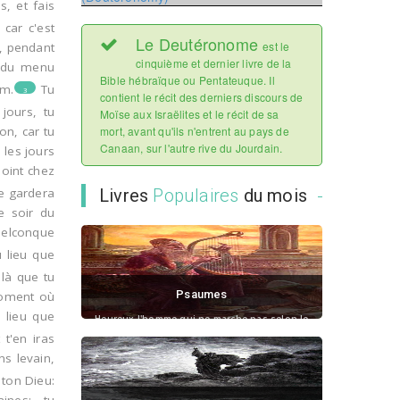
, et fais
9
10
11
12
13
 car c'est
Le Deutéronome
est le
e, pendant
cinquième et dernier livre de la
t du menu
Bible hébraïque ou Pentateuque. Il
om.
Tu
3
contient le récit des derniers discours de
jours, tu
Moïse aux Israëlites et le récit de sa
mort, avant qu'ils n'entrent au pays de
on, car tu
Canaan, sur l'autre rive du Jourdain.
 les jours
oint chez
Livres
Populaires
du mois
ne gardera
le soir du
quelconque
 lieu que
 là que tu
Psaumes
 moment où
u lieu que
Heureux l'homme qui ne marche pas selon le
consei...
 t'en iras
s levain,
 ton Dieu: