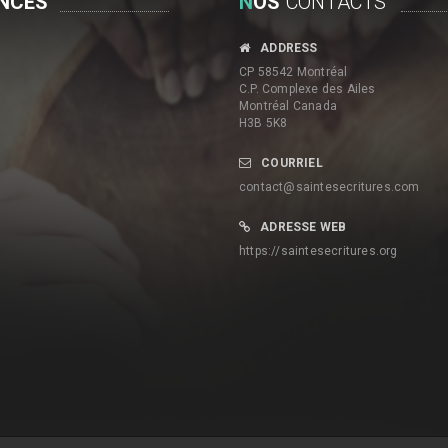
NCES
N
OS
CONTACTS
ADDRESS
CP 58542 Montréal
C.P. Complexe des Ailes
Montréal Canada
H3B 5K8
COURRIEL
contact@saintesecritures.com
ADRESSE WEB
https://saintesecritures.org